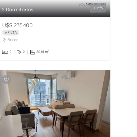
+ Info
2 Dormitorios
U$S 235.400
VENTA
Buceo
2
2
80,81 m²