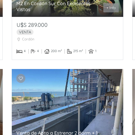
M2 En Cordón Sur Con Excelentes
+ Info
Vistas
U$S 289.000
VENTA
Cordón
4
4
200 m²
215 m²
1
Venta de Apto a Estrenar 2 dorm + 1