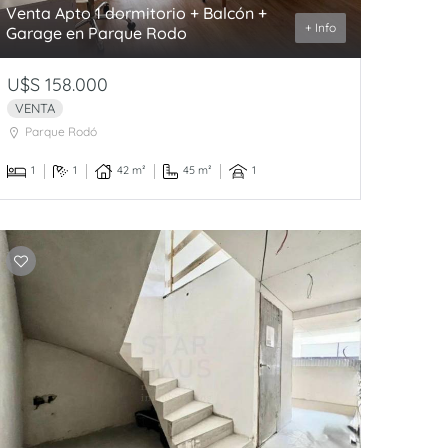
Venta Apto 1 dormitorio + Balcón +
+ Info
Garage en Parque Rodo
U$S 158.000
VENTA
Parque Rodó
1
1
42 m²
45 m²
1