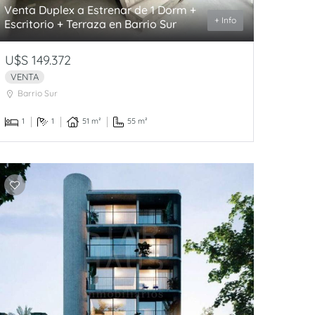
Venta Duplex a Estrenar de 1 Dorm +
+ Info
Escritorio + Terraza en Barrio Sur
U$S 149.372
VENTA
Barrio Sur
1
1
51 m²
55 m²