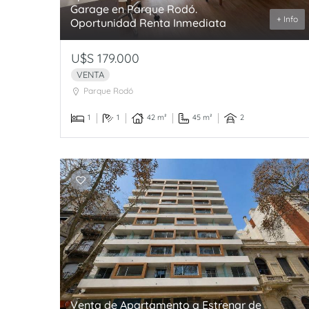
Garage en Parque Rodó.
+ Info
Oportunidad Renta Inmediata
U$S 179.000
VENTA
Parque Rodó
1
1
42 m²
45 m²
2
Venta de Apartamento a Estrenar de