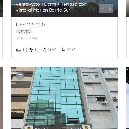
Venta Apto 1 Dorm + Terraza con
+ Info
Vista al Mar en Barrio Sur
U$S 155.000
VENTA
Barrio Sur
1
1
42 m²
49 m²