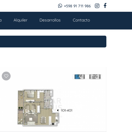
+598 91 711 986
a
Alquiler
Desarrollos
Contacto