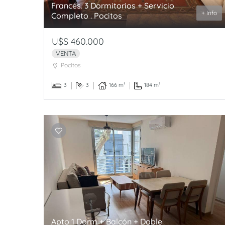
Francés. 3 Dormitorios + Servicio
+ Info
Completo . Pocitos
U$S 460.000
VENTA
Pocitos
3
3
166 m²
184 m²
Apto 1 Dorm + Balcón + Doble