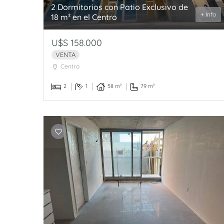
2 Dormitorios con Patio Exclusivo de
+ Info
18 m² en el Centro
U$S 158.000
VENTA
Centro
2
1
58 m²
79 m²