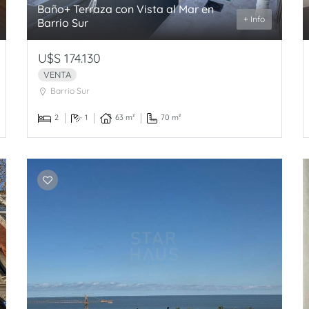
Baño+ Terraza con Vista al Mar en
+ Info
Barrio Sur
U$S 174.130
VENTA
Barrio Sur
2
1
63 m²
70 m²