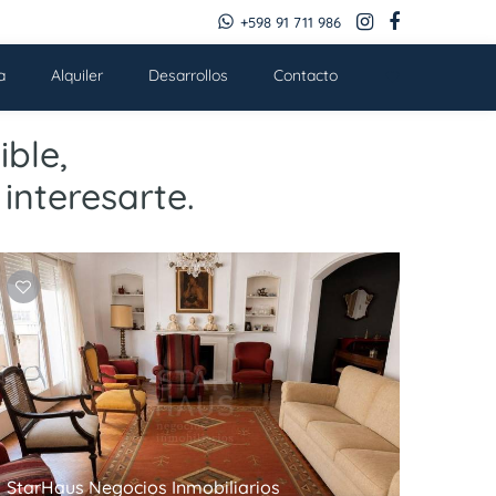
+598 91 711 986
a
Alquiler
Desarrollos
Contacto
ble,
interesarte.
StarHaus Negocios Inmobiliarios