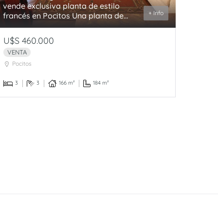
vende exclusiva planta de estilo
+ Info
francés en Pocitos Una planta de...
U$S 460.000
VENTA
Pocitos
3
3
166 m²
184 m²