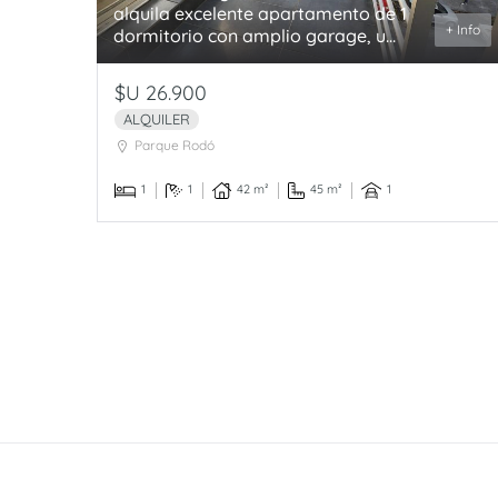
alquila excelente apartamento de 1
+ Info
dormitorio con amplio garage, u...
$U 26.900
ALQUILER
Parque Rodó
1
1
42 m²
45 m²
1