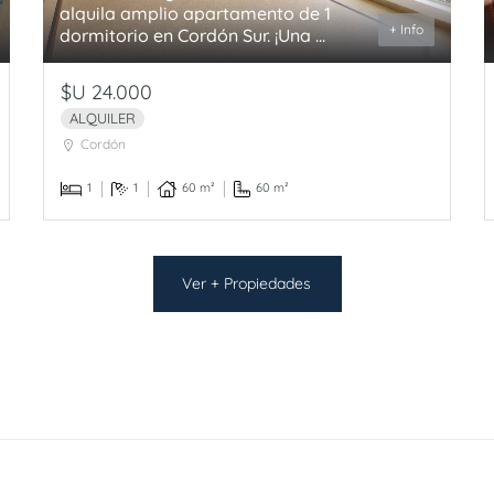
alquila amplio apartamento de 1
+ Info
dormitorio en Cordón Sur. ¡Una ...
$U 24.000
ALQUILER
Cordón
1
1
60 m²
60 m²
Ver + Propiedades